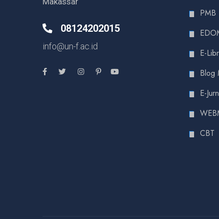
Makassar
PMB
08124202015
EDO
info@un-f.ac.id
E-Lib
Blog
E-Jurn
WEB
CBT