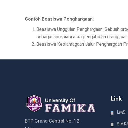
Contoh Beasiswa Penghargaan:
Beasiswa Unggulan Penghargaan: Sebuah progr
sebagai apresiasi atas pengabdian orang tua
Beasiswa Keolahragaan Jalur Penghargaan Pre
Link
LMS
BTP Grand Central No. 12,
SIAK