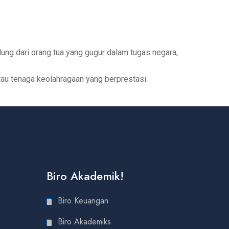
ng dari orang tua yang gugur dalam tugas negara,
au tenaga keolahragaan yang berprestasi.
Biro Akademik!
Biro Keuangan
Biro Akademiks