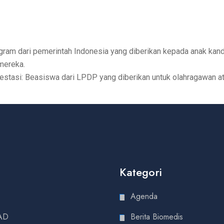
am dari pemerintah Indonesia yang diberikan kepada anak kandu
 mereka.
stasi: Beasiswa dari LPDP yang diberikan untuk olahragawan at
Kategori
Agenda
AD
Berita Biomedis