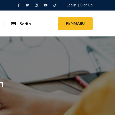
Log In
Sign Up
Berita
PENMARU
n